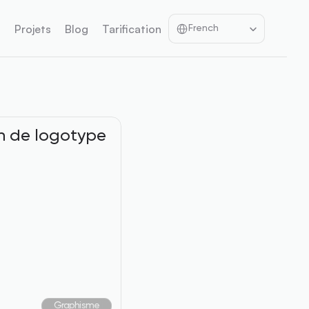
Select Language
t
Projets
Blog
Tarification
French
n de logotype
Graphisme