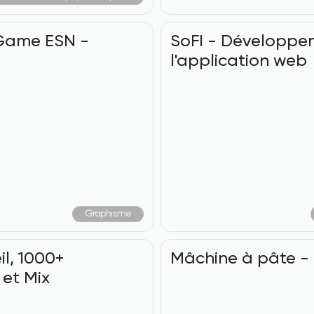
Game ESN - 
SoFI - Développe
l'application web
Graphisme
l, 1000+ 
Mâchine à pâte -
 et Mix