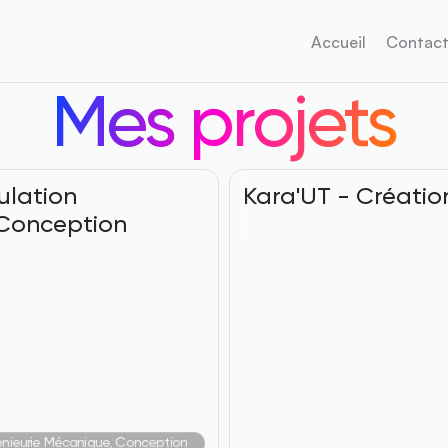
Accueil
Contac
Mes projets
lation 
Kara'UT - Créatio
Conception 
énieurie Mécanique, Conception