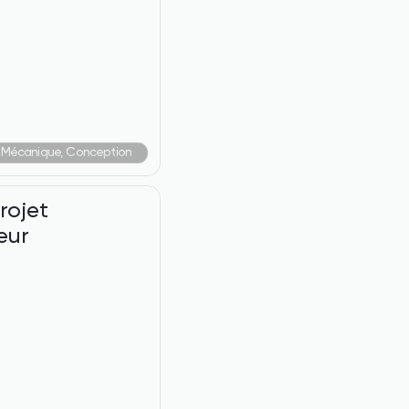
e Mécanique, Conception
ojet 
eur